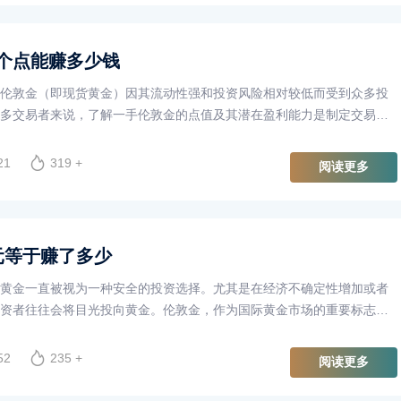
个点能赚多少钱
伦敦金（即现货黄金）因其流动性强和投资风险相对较低而受到众多投
多交易者来说，了解一手伦敦金的点值及其潜在盈利能力是制定交易策
将探讨一手伦敦金一个点能赚多少钱，以及如何通过有效的交易策略来
21
319 +
阅读更多
元等于赚了多少
黄金一直被视为一种安全的投资选择。尤其是在经济不确定性增加或者
资者往往会将目光投向黄金。伦敦金，作为国际黄金市场的重要标志，
焦点。那么，投资伦敦金其实是怎样的一种体验呢？如果我们以伦敦金
到多少？
52
235 +
阅读更多