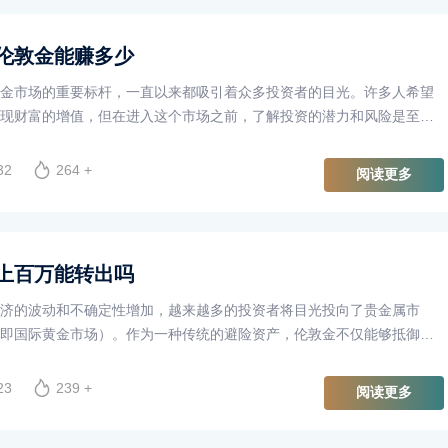
伦敦金能赚多少
金市场的重要标杆，一直以来都吸引着众多投资者的目光。许多人希望
现财富的增值，但在进入这个市场之前，了解投资的潜力和风险是至关
以一千美金投资伦敦金的潜在收益，并分析市场动态。
32
264 +
阅读更多
上百万能转出吗
济的波动和不确定性增加，越来越多的投资者将目光投向了贵金属市
即国际黄金市场）。作为一种传统的避险资产，伦敦金不仅能够抵御通
在市场动荡时给投资者带来可观的收益。许多投资者通过各种交易平台
中不乏一些人在短时间内获得了巨额利润，甚至赚取了上百万的收益。
23
239 +
阅读更多
很多人都会面临一个重要的问题：这些钱能转出吗？