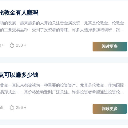
伦敦金有人赚吗
场的发展，越来越多的人开始关注贵金属投资，尤其是伦敦金。伦敦金
的主要交易品种，受到了投资者的青睐。许多人选择参加培训班，跟随
期望能够在这个市场中获利。那么，老师带大家炒伦敦金，真的有人赚
07
253 +
阅读更多
点可以赚多少钱
黄金一直以来都被视为一种重要的投资资产。尤其是伦敦金，作为国际
易形式之一，其价格波动受到广泛关注。许多投资者希望通过投资伦敦
增值。那么，伦敦金涨一个点可以赚多少钱呢？这个问题的答案不仅与
，还与投资者使用的交易杠杆、交易单位及市场波动性等因素密切相
58
256 +
阅读更多