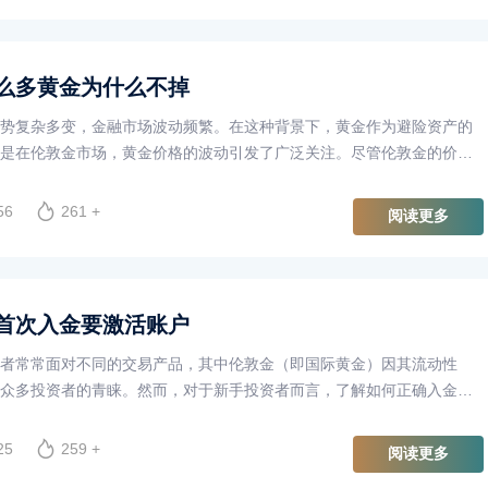
么多黄金为什么不掉
势复杂多变，金融市场波动频繁。在这种背景下，黄金作为避险资产的
是在伦敦金市场，黄金价格的波动引发了广泛关注。尽管伦敦金的价格
黄金的实际需求却没有相应减少，这引发了许多人对市场现状的疑问：
那么多黄金的情况下，实际市场却没有“掉”呢？
56
261 +
阅读更多
首次入金要激活账户
者常常面对不同的交易产品，其中伦敦金（即国际黄金）因其流动性
众多投资者的青睐。然而，对于新手投资者而言，了解如何正确入金、
易是至关重要的。本文将探讨为什么在进行伦敦金交易时，首次入金需
一过程的重要性。
25
259 +
阅读更多