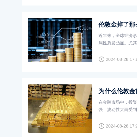
伦敦金掉了那
近年来，全球经济形
属性愈发凸显。尤其
出现了明显下跌，但
为什么在伦敦金掉了
2024-08-28 17:
为什么伦敦金
在金融市场中，投资
强、波动性大而受到
激活账户以及进行交
要激活账户，以及这
2024-08-28 17: