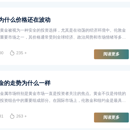
为什么价格还在波动
黄金被视为一种安全的投资选择，尤其是在动荡的经济环境中。伦敦金
重要市场之一，其价格通常受到全球经济、政治局势和市场情绪等多种
即使在伦敦金市场休市期间，黄金价格仍然可能出现波动。那么，这背
？
00
235 +
阅读更多
金的走势为什么一样
金属市场特别是黄金市场一直是投资者关注的焦点。黄金不仅是传统的
投资组合中的重要组成部分。在国际市场上，伦敦金和纽约金是最具影
市场。尽管这两个市场位于不同的地理位置，但其黄金价格走势却表现
种现象引发了许多投资者和分析师的兴趣，究竟是什么原因导致伦敦金
31
263 +
阅读更多
相似呢？